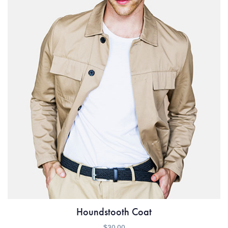
Houndstooth Coat
$
30.00